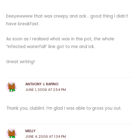
Eeeyewwww that was creepy and ack… good thing I didn’t
have breakfast.
As soon as I realised what was in the pot, the whole
“infected waterfall” line got to me and ick.
Great writing!
ANTHONY J. RAPINO
JUNE 1, 2006 AT 2:54 PM
Thank you, clublint. I’m glad I was able to gross you out.
MELLY
JUNE 4, 2006 AT 1:34 PM