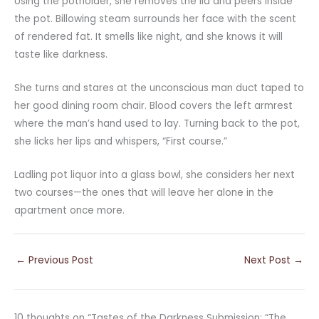
Using the potholder, she removes the lid and peers inside
the pot. Billowing steam surrounds her face with the scent
of rendered fat. It smells like night, and she knows it will
taste like darkness.
She turns and stares at the unconscious man duct taped to
her good dining room chair. Blood covers the left armrest
where the man’s hand used to lay. Turning back to the pot,
she licks her lips and whispers, “First course.”
Ladling pot liquor into a glass bowl, she considers her next
two courses—the ones that will leave her alone in the
apartment once more.
←
Previous Post
Next Post
→
10 thoughts on “Tastes of the Darkness Submission: “The