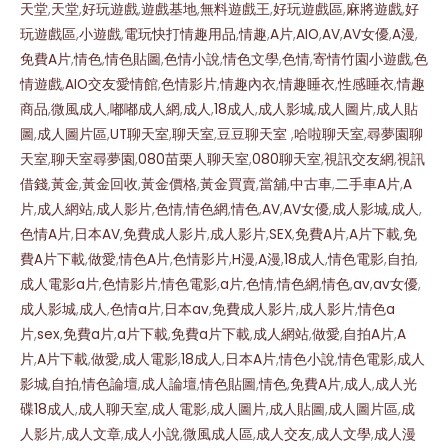
天堂
,
天堂
,
好玩遊戲
,
遊戲基地
,
無料遊戲王
,
好玩遊戲區
,
麻將遊戲
,
好
玩遊戲區
,
小遊戲
,
電玩快打
情趣用品
,
情趣
,
A片
,
AIO
,
AV
,
AV女優
,
A漫
,
免費A片
,
情色
,
情色貼圖
,
色情小說
,
情色文學
,
色情
,
寄情竹園小遊戲
,
色
情遊戲
,
AIO交友愛情館
,
色情影片
,
情趣內衣
,
情趣睡衣
,
性感睡衣
,
情趣
商品
,
微風成人
,
嘟嘟成人網
,
成人
,
18成人
,
成人影城
,
成人圖片
,
成人貼
圖
,
成人圖片區
,
UT聊天室
,
聊天室
,
豆豆聊天室
,
哈啦聊天室
,
尋夢園聊
天室
,
聊天室尋夢園
,
080苗栗人聊天室
,
080聊天室
,
視訊交友網
,
視訊
借錢
,
黃金
,
黃金回收
,
黃金價格
,
黃金買賣
,
當舖
,
中古車
,
二手車
A片
,
A
片
,
成人網站
,
成人影片
,
色情
,
情色網
,
情色
,
AV
,
AV女優
,
成人影城
,
成人
,
色情A片
,
日本AV
,
免費成人影片
,
成人影片
,
SEX
,
免費A片
,
A片下載
,
免
費A片下載
,
做愛
,
情色A片
,
色情影片
,
H漫
,
A漫
,
18成人
,
情色電影
,
自拍
,
成人電影
a片
,
色情影片
,
情色電影
,
a片
,
色情
,
情色網
,
情色
,
av
,
av女優
,
成人影城
,
成人
,
色情a片
,
日本av
,
免費成人影片
,
成人影片
,
情色a
片
,
sex
,
免費a片
,
a片下載
,
免費a片下載
,
成人網站
,
做愛
,
自拍
A片
,
A
片
,
A片下載
,
做愛
,
成人電影
,
18成人
,
日本A片
,
情色小說
,
情色電影
,
成人
影城
,
自拍
,
情色論壇
,
成人論壇
,
情色貼圖
,
情色
,
免費A片
,
成人
,
成人光
碟
18成人
,
成人聊天室
,
成人電影
,
成人圖片
,
成人貼圖
,
成人圖片區
,
成
人影片
,
成人文章
,
成人小說
,
微風成人區
,
成人交友
,
成人文學
,
成人漫