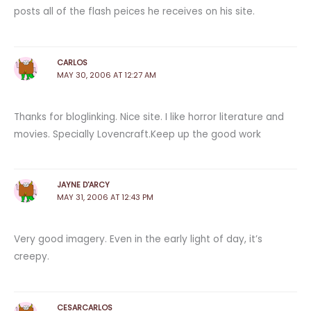
posts all of the flash peices he receives on his site.
CARLOS
MAY 30, 2006 AT 12:27 AM
Thanks for bloglinking. Nice site. I like horror literature and
movies. Specially Lovencraft.Keep up the good work
JAYNE D'ARCY
MAY 31, 2006 AT 12:43 PM
Very good imagery. Even in the early light of day, it’s
creepy.
CESARCARLOS