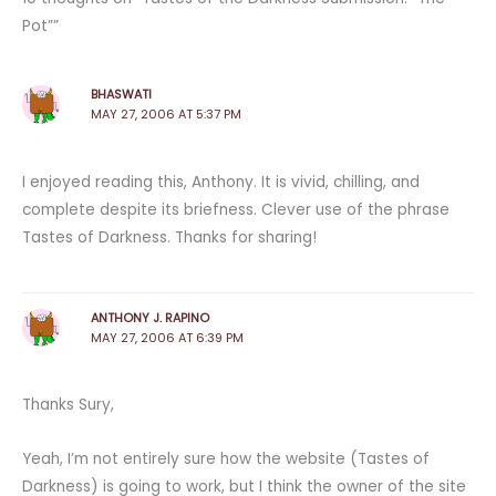
Pot””
BHASWATI
MAY 27, 2006 AT 5:37 PM
I enjoyed reading this, Anthony. It is vivid, chilling, and
complete despite its briefness. Clever use of the phrase
Tastes of Darkness. Thanks for sharing!
ANTHONY J. RAPINO
MAY 27, 2006 AT 6:39 PM
Thanks Sury,
Yeah, I’m not entirely sure how the website (Tastes of
Darkness) is going to work, but I think the owner of the site