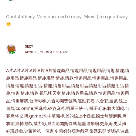
Cool, Anthony. Very dark and creepy. Yikes! (in a good way
SEXY
APRIL 28, 2009 AT 7:34 AM
A片
,
A片
,
A片
,
A片
,
A片
,
A片
情趣商品
,
情趣用品
,
情趣用品
,
情趣
,
情趣
,
情
趣用品
,
情趣商品
,
情趣用品
,
情趣
,
情趣
,
情趣用品
,
情趣商品
,
情趣用品
,
情趣
,
情趣
,
情趣用品
,,
情趣
,
情趣用品
,
情趣用品
,
情趣用品
,
情趣用品
.
情
趣
,
情趣
,
情趣
,
情趣
,
視訊聊天室
,
情趣
,
情趣用品
,
情趣
,
情趣用品
,
情趣用
品
,
情趣
麻將
,
台灣彩卷
,
六合彩開獎號碼
,
運動彩卷
,
六合彩
,
遊戲
,
線上
遊戲
,
cs online
,
搓麻將
,
矽谷麻將
,
明星三缺一
,
橘子町
,
麻將大悶鍋
,
台
客麻將
,
公博
,
game
,
淘
,
中華職棒
,
麗的線上小遊戲
,
國士無雙麻將
,
麻
將館
,
賭博遊戲
,
威力彩
,
威力彩開獎號碼
,
龍龍運動網
,
史萊姆
,
史萊姆
好玩遊戲
,
史萊姆第一個家
,
史萊姆好玩遊戲區
,
樂透彩開獎號碼
,
遊戲