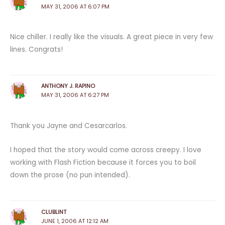
MAY 31, 2006 AT 6:07 PM
Nice chiller. I really like the visuals. A great piece in very few
lines. Congrats!
ANTHONY J. RAPINO
MAY 31, 2006 AT 6:27 PM
Thank you Jayne and Cesarcarlos.
I hoped that the story would come across creepy. I love
working with Flash Fiction because it forces you to boil
down the prose (no pun intended).
CLUBLINT
JUNE 1, 2006 AT 12:12 AM